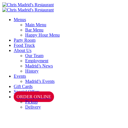
Menus
Main Menu
Bar Menu
Happy Hour Menu
Party Room
Food Truck
About Us
Our Team
Employment
Madrid’s News
History
Events
Madrid’s Events
Gift Cards
Special Offers
ORDER ONLINE
Pickup
Delivery